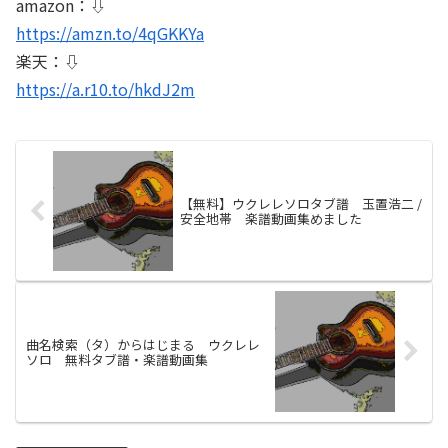
amazon：⇩
https://amzn.to/4qGKKYa
楽天：⇩
https://a.r10.to/hkdJ2m
【無料】ウクレレソロタブ譜 玉置浩二 /
安全地帯 楽譜動画集めました
曲名検索（タ）からはじまる ウクレレ
ソロ 無料タブ譜・楽譜動画集