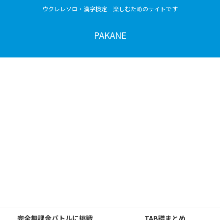
ウクレレソロ・漢字検定 楽しむためのサイトです
PAKANE
完全無課金バトルに挑戦
TAB譜まとめ