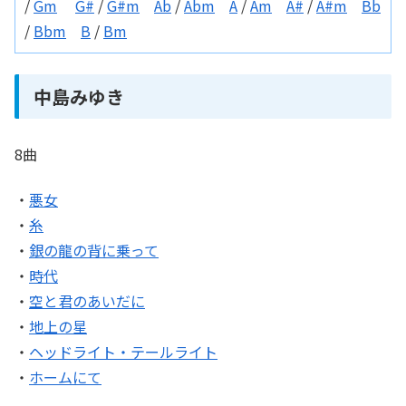
/
Gm
G#
/
G#m
Ab
/
Abm
A
/
Am
A#
/
A#m
Bb
/
Bbm
B
/
Bm
中島みゆき
8曲
・
悪女
・
糸
・
銀の龍の背に乗って
・
時代
・
空と君のあいだに
・
地上の星
・
ヘッドライト・テールライト
・
ホームにて