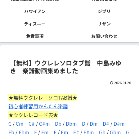
ハワイアン
ジブリ
ディズニー
サザン
免責事項
お問い合わせ
【無料】ウクレレソロタブ譜 中島みゆ
き 楽譜動画集めました
2026.01.26
★無料ウクレレ ソロTAB譜★
初心者練習用かんたん楽譜
★ウクレレコード表★
C
/
Cm
C#
/
C#m
Db
/
Dbm
D
/
Dm
D#
/
D#m
Eb
/
Ebm
E
/
Em
F
/
Fm
F#
/
F#m
Gb
/
Gbm
G