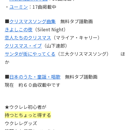
・
ユーミン
：17曲掲載中
■
クリスマスソング曲集
無料タブ譜動画
きよしこの夜
（Silent Night）
恋人たちのクリスマス
（マライア・キャリー）
クリスマス・イブ
（山下達郎）
サンタが街にやってくる
（三大クリスマスソング） ほ
か
■
日本のうた・童謡・唱歌
無料タブ譜動画
現在 約６０曲収載中です
★ウクレレ初心者が
持つとちょっと得する
ウクレレグッズ