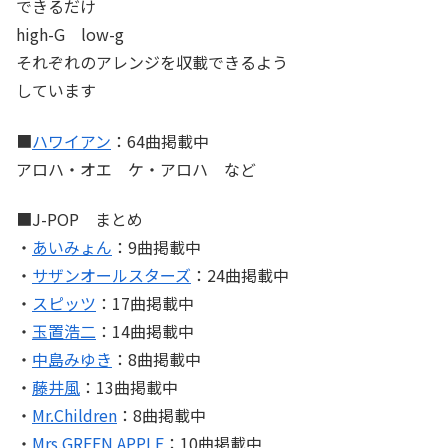
できるだけ
high-G low-g
それぞれのアレンジを収載できるよう
しています
■
ハワイアン
：64曲掲載中
アロハ・オエ ケ・アロハ など
■J-POP まとめ
・
あいみょん
：9曲掲載中
・
サザンオールスターズ
：24曲掲載中
・
スピッツ
：17曲掲載中
・
玉置浩二
：14曲掲載中
・
中島みゆき
：8曲掲載中
・
藤井風
：13曲掲載中
・
Mr.Children
：8曲掲載中
・
Mrs.GREEN APPLE
：10曲掲載中