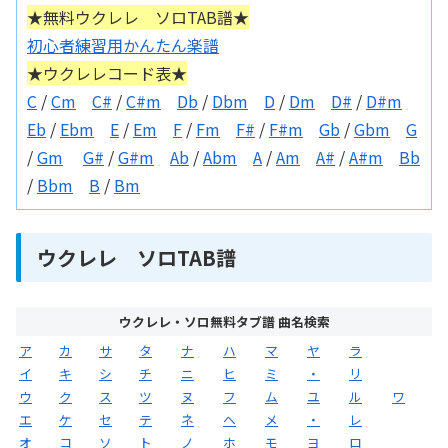
★無料ウクレレ ソロTAB譜★
初心者練習用かんたん楽譜
★ウクレレコード表★
C
/
Cm
C#
/
C#m
Db
/
Dbm
D
/
Dm
D#
/
D#m
Eb
/
Ebm
E
/
Em
F
/
Fm
F#
/
F#m
Gb
/
Gbm
G
/
Gm
G#
/
G#m
Ab
/
Abm
A
/
Am
A#
/
A#m
Bb
/
Bbm
B
/
Bm
ウクレレ ソロTAB譜
ウクレレ・ソロ無料タブ譜 曲名検索
ア
カ
サ
タ
ナ
ハ
マ
ヤ
ラ
イ
キ
シ
チ
ニ
ヒ
ミ
・
リ
ウ
ク
ス
ツ
ヌ
フ
ム
ユ
ル
ワ
エ
ケ
セ
テ
ネ
ヘ
メ
・
レ
オ
コ
ソ
ト
ノ
ホ
モ
ヨ
ロ