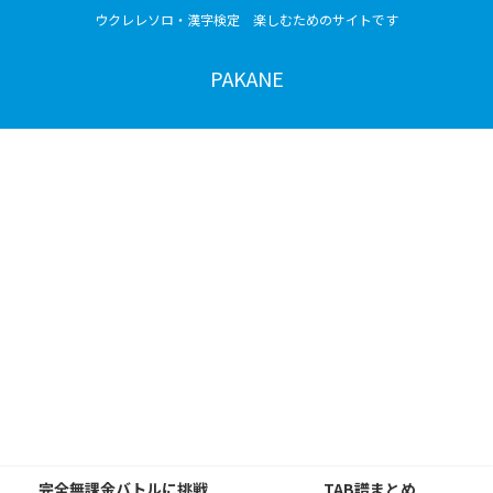
ウクレレソロ・漢字検定 楽しむためのサイトです
PAKANE
完全無課金バトルに挑戦
TAB譜まとめ