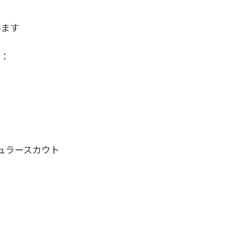
います
ン：
ュラースカウト