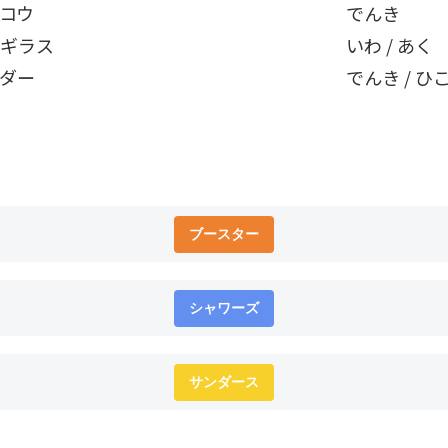
コウ
でんき
ギラス
いわ / あく
ダー
でんき / ひ
ブースター
シャワーズ
サンダース