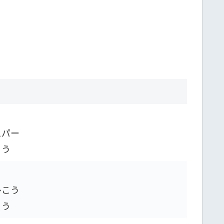
スパー
こう
ひこう
こう