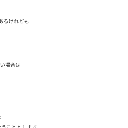
はあるけれども
ない場合は
が
なうこととします