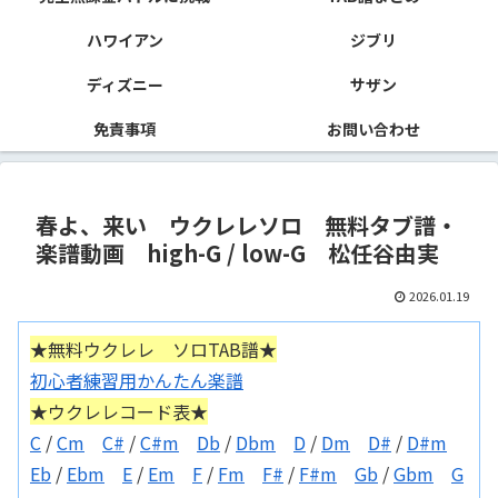
ハワイアン
ジブリ
ディズニー
サザン
免責事項
お問い合わせ
春よ、来い ウクレレソロ 無料タブ譜・
楽譜動画 high-G / low-G 松任谷由実
2026.01.19
★無料ウクレレ ソロTAB譜★
初心者練習用かんたん楽譜
★ウクレレコード表★
C
/
Cm
C#
/
C#m
Db
/
Dbm
D
/
Dm
D#
/
D#m
Eb
/
Ebm
E
/
Em
F
/
Fm
F#
/
F#m
Gb
/
Gbm
G