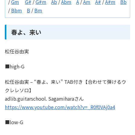
/
Gm
G#
/
G#m
Ab
/
Abm
A
/
Am
A#
/
A#m
Bb
/
Bbm
B
/
Bm
春よ、来い
松任谷由実
■high-G
松任谷由実 – “春よ、来い” TAB付き【合わせて弾けるウ
クレレソロ】
adlib.guitarschool. Sagamiharaさん
https://www.youtube.com/watch?v=_R0f0VAj0a4
■low-G