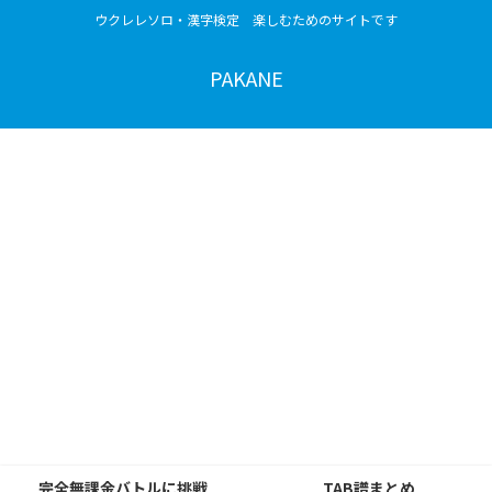
ウクレレソロ・漢字検定 楽しむためのサイトです
PAKANE
完全無課金バトルに挑戦
TAB譜まとめ