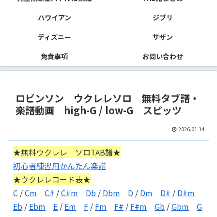
ハワイアン
ジブリ
ディズニー
サザン
免責事項
お問い合わせ
ロビンソン ウクレレソロ 無料タブ譜・
楽譜動画 high-G / low-G スピッツ
2026.01.14
★無料ウクレレ ソロTAB譜★
初心者練習用かんたん楽譜
★ウクレレコード表★
C
/
Cm
C#
/
C#m
Db
/
Dbm
D
/
Dm
D#
/
D#m
Eb
/
Ebm
E
/
Em
F
/
Fm
F#
/
F#m
Gb
/
Gbm
G