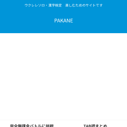
ウクレレソロ・漢字検定 楽しむためのサイトです
PAKANE
完全無課金バトルに挑戦
TAB譜まとめ