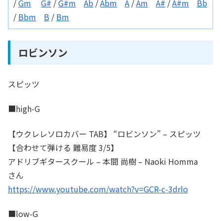
/
Gm
G#
/
G#m
Ab
/
Abm
A
/
Am
A#
/
A#m
Bb
/
Bbm
B
/
Bm
ロビンソン
スピッツ
■high-G
【ウクレレソロカバー TAB】 “ロビンソン” – スピッツ
【合わせて弾ける 難易度 3/5】
アドリブギタースクール – 本間 尚樹 – Naoki Homma
さん
https://www.youtube.com/watch?v=GCR-c-3drlo
■low-G