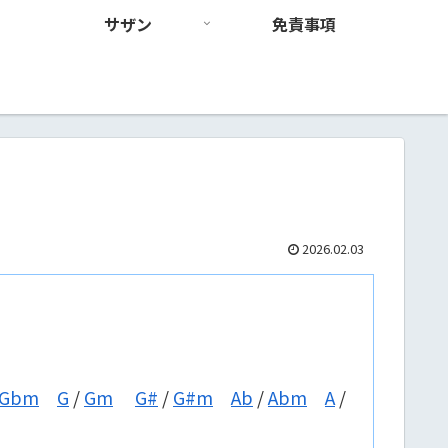
サザン
免責事項
2026.02.03
Gbm
G
/
Gm
G#
/
G#m
Ab
/
Abm
A
/