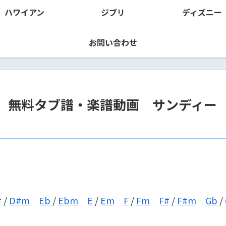
ハワイアン
ジブリ
ディズニー
お問い合わせ
 無料タブ譜・楽譜動画 サンディー
#
/
D#m
Eb
/
Ebm
E
/
Em
F
/
Fm
F#
/
F#m
Gb
/