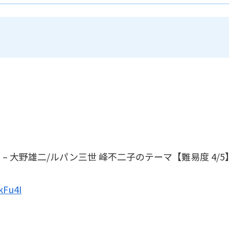
– 大野雄二/ルパン三世 峰不二子のテーマ【難易度 4/5
kFu4I