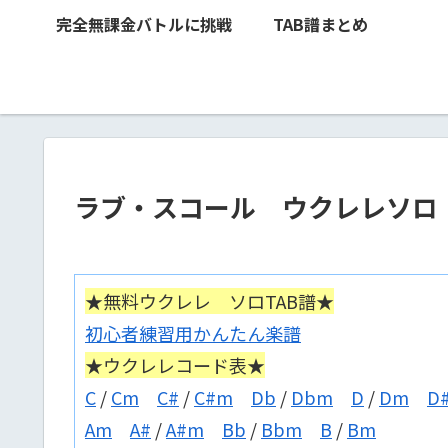
完全無課金バトルに挑戦
TAB譜まとめ
ラブ・スコール ウクレレソロ
★無料ウクレレ ソロTAB譜★
初心者練習用かんたん楽譜
★ウクレレコード表★
C
/
Cm
C#
/
C#m
Db
/
Dbm
D
/
Dm
D
Am
A#
/
A#m
Bb
/
Bbm
B
/
Bm