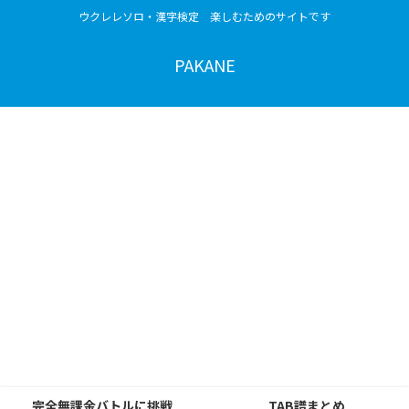
ウクレレソロ・漢字検定 楽しむためのサイトです
PAKANE
完全無課金バトルに挑戦
TAB譜まとめ