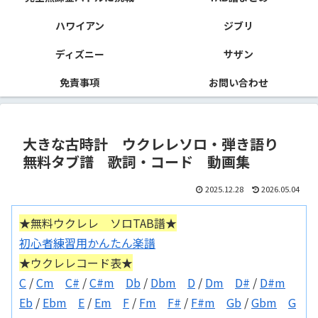
ハワイアン
ジブリ
ディズニー
サザン
免責事項
お問い合わせ
大きな古時計 ウクレレソロ・弾き語り
無料タブ譜 歌詞・コード 動画集
2025.12.28
2026.05.04
★無料ウクレレ ソロTAB譜★
初心者練習用かんたん楽譜
★ウクレレコード表★
C
/
Cm
C#
/
C#m
Db
/
Dbm
D
/
Dm
D#
/
D#m
Eb
/
Ebm
E
/
Em
F
/
Fm
F#
/
F#m
Gb
/
Gbm
G