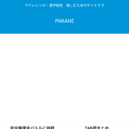
ウクレレソロ・漢字検定 楽しむためのサイトです
PAKANE
完全無課金バトルに挑戦
TAB譜まとめ