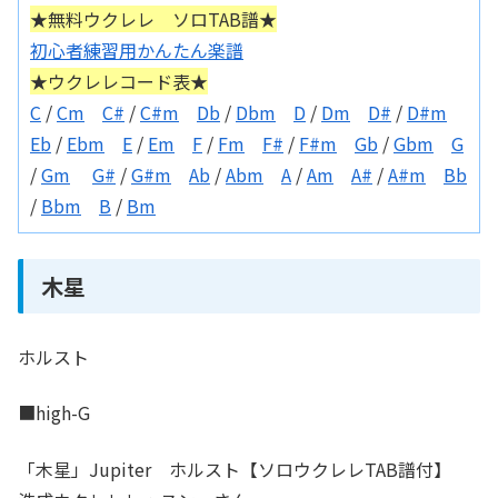
★無料ウクレレ ソロTAB譜★
初心者練習用かんたん楽譜
★ウクレレコード表★
C
/
Cm
C#
/
C#m
Db
/
Dbm
D
/
Dm
D#
/
D#m
Eb
/
Ebm
E
/
Em
F
/
Fm
F#
/
F#m
Gb
/
Gbm
G
/
Gm
G#
/
G#m
Ab
/
Abm
A
/
Am
A#
/
A#m
Bb
/
Bbm
B
/
Bm
木星
ホルスト
■high-G
「木星」Jupiter ホルスト【ソロウクレレTAB譜付】