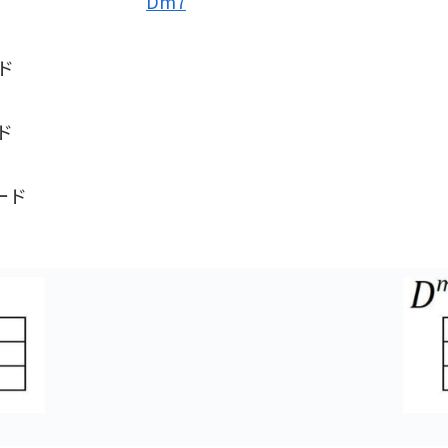
Dm7
ド
ド
ード