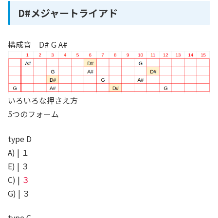
D#メジャートライアド
構成音 D# G A#
いろいろな押さえ方
5つのフォーム
type D
A) | １
E) | ３
C) |
３
G) | ３
type C