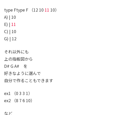
type Ftype F （12 10
11
10）
A) | 10
E) | ​
11
C) | 10
G) | 12
それ以外にも
上の指板図から
D# G A# を
好きなように選んで
自分で作ることもできます
ex1 （0 3 3 1）
ex2 （8 7 6 10）
など