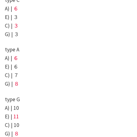
A) |
６
E) | ３
C) |
３
G) | ３
type A
A) |
６
E) | ６
C) | ７
G) |
８
type G
A) | 10
E) |
11
C) | 10
G) |
８